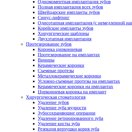
Одномоментная имплантация зубов
Полная имплантация всех зубов
Швейцарские импланты зубов
Синус-лифтинг
Одноэтапная имплантация (с немедленной на
Корейские импланты зубов
Хирургические шаблоны
Двухэтапная имплантация
Протезирование зубов
Коронка циркониевая
Протезирование на имплантах
Виниры
Керамические коронки
Съемные протезы
Металлокерамические коронки
Условно-съемные протезы на имплантах
Керамические коронки на имплантах
Циркониевая коронка на имплант
Хирургическая стоматология
Удаление зубов
Удаление зуба мудрости
Зубосохраняющие операции
Удаление ретинированного зуба
Удаление кисты зуба
Резекция верхушки корня зуба