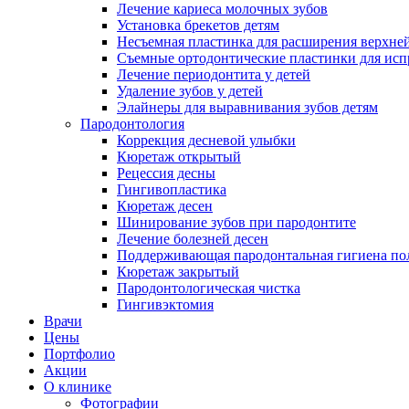
Лечение кариеса молочных зубов
Установка брекетов детям
Несъемная пластинка для расширения верхней
Съемные ортодонтические пластинки для испр
Лечение периодонтита у детей
Удаление зубов у детей
Элайнеры для выравнивания зубов детям
Пародонтология
Коррекция десневой улыбки
Кюретаж открытый
Рецессия десны
Гингивопластика
Кюретаж десен
Шинирование зубов при пародонтите
Лечение болезней десен
Поддерживающая пародонтальная гигиена пол
Кюретаж закрытый
Пародонтологическая чистка
Гингивэктомия
Врачи
Цены
Портфолио
Акции
О клинике
Фотографии