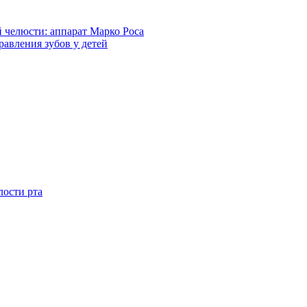
 челюсти: аппарат Марко Роса
авления зубов у детей
ости рта