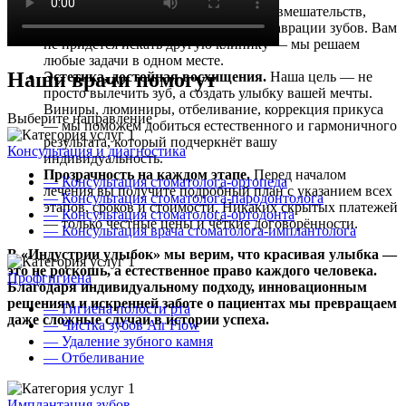
гигиены до сложных хирургических вмешательств,
имплантации и художественной реставрации зубов. Вам
не придётся искать другую клинику — мы решаем
любые задачи в одном месте.
Наши врачи помогут
Эстетика, достойная восхищения.
Наша цель — не
просто вылечить зуб, а создать улыбку вашей мечты.
Виниры, люминиры, отбеливание, коррекция прикуса
Выберите направление
— мы поможем добиться естественного и гармоничного
результата, который подчеркнёт вашу
Консультация и диагностика
индивидуальность.
Прозрачность на каждом этапе.
Перед началом
— Консультация стоматолога-ортопеда
лечения вы получите подробный план с указанием всех
— Консультация стоматолога-пародонтолога
этапов, сроков и стоимости. Никаких скрытых платежей
— Консультация стоматолога-ортодонта
— только честные цены и чёткие договорённости.
— Консультация врача стоматолога-имплантолога
В «Индустрии улыбок» мы верим, что красивая улыбка —
это не роскошь, а естественное право каждого человека.
Профгигиена
Благодаря индивидуальному подходу, инновационным
решениям и искренней заботе о пациентах мы превращаем
— Гигиена полости рта
даже сложные случаи в истории успеха.
— Чистка зубов Air Flow
— Удаление зубного камня
— Отбеливание
Имплантация зубов