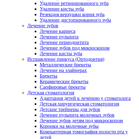
Удаление ретинированного зуба
Удаление кисты зуба
Резекция верхушки корня зуба
Удаление дистопированного зуба
Лечение зубов
Лечение кариеса
Лечение пульпита
Лечение периодонтита
Лечение зубов под микроскопом
Лечение кисты зуба
Исправление прикуса (Ортодонтия)
Металлические брекеты
Лечение на элайнерах
Брекеты
Керамические брекеты
Сапфировые брекеты
Детская стоматология
Адаптация детей к лечению у стоматолога
Детская хирургическая стоматология
Детские трейнеры для зубов
Лечение пульпита молочных зубов
Лечение зубов детям под микроскопом
Коронки на молочные зубы
Компьютерная томография полости рта у
детей