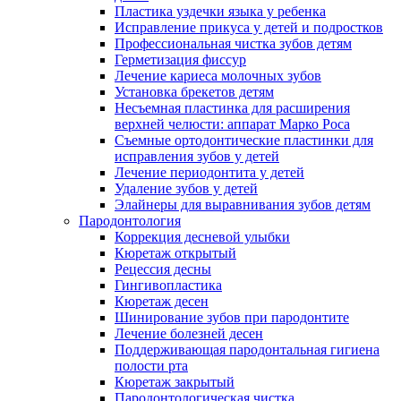
Пластика уздечки языка у ребенка
Исправление прикуса у детей и подростков
Профессиональная чистка зубов детям
Герметизация фиссур
Лечение кариеса молочных зубов
Установка брекетов детям
Несъемная пластинка для расширения
верхней челюсти: аппарат Марко Роса
Съемные ортодонтические пластинки для
исправления зубов у детей
Лечение периодонтита у детей
Удаление зубов у детей
Элайнеры для выравнивания зубов детям
Пародонтология
Коррекция десневой улыбки
Кюретаж открытый
Рецессия десны
Гингивопластика
Кюретаж десен
Шинирование зубов при пародонтите
Лечение болезней десен
Поддерживающая пародонтальная гигиена
полости рта
Кюретаж закрытый
Пародонтологическая чистка