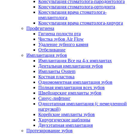
Консультация стоматолога-пародонтолога
Консультация стоматолога-ортодонта
Консультация врача стоматолога-
имплантолога
Консультация врача стоматолога-хирурга
Профгигиена
Гигиена полости рта
Чистка зубов Air Flow
Удаление зубного камня
Отбеливание
Имплантация зубов
Имплантация Все на 4-х имплантах
Дентальная имплантация зубов
Импланты Osstem
Костная пластика
Одномоментная имплантация зубов
Полная имплантация всех зубов
Швейцарские импланты зубов
Синус-лифтинг
Одноэтапная имплантация (с немедленной
нагрузкой)
Корейские импланты зубов
Хирургические шаблоны
Двухэтапная имплантация
Протезирование зубов