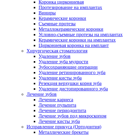
Коронка циркониевая
Протезирование на имплантах
Виниры
Керамические коронки
Съемные протезы
Металлокерамические коронки
Условно-съемные протезы на имплантах
Керамические коронки на имплантах
Циркониевая коронка на имплант
Хирургическая стоматология
Удаление зубов
Удаление зуба мудрости
Зубосохраняющие операции
Удаление ретинированного зуба
Удаление кисты зуба
Резекция верхушки корня зуба
Удаление дистопированного зуба
Лечение зубов
Лечение кариеса
Лечение пульпита
Лечение периодонтита
Лечение зубов под микроскопом
Лечение кисты зуба
Исправление прикуса (Ортодонтия)
Металлические брекеты