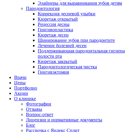
Элайнеры для выравнивания зубов детям
Пародонтология
Коррекция десневой улыбки
Кюретаж открытый
Рецессия десны
Гингивопластика
Кюретаж десен
Шинирование зубов при пародонтите
Лечение болезней десен
Поддерживающая пародонтальная гигиена
полости рта
Кюретаж закрытый
Пародонтологическая чистка
Гингивэктомия
Врачи
Цены
Портфолио
Акции
О клинике
Фотографии
Отзывы
Вопрос-ответ
Лицензии и нормативные документы
Блог
Рассрочка с Яндекс Сплит