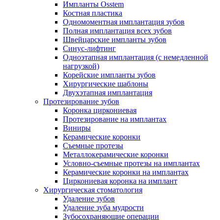
Импланты Osstem
Костная пластика
Одномоментная имплантация зубов
Полная имплантация всех зубов
Швейцарские импланты зубов
Синус-лифтинг
Одноэтапная имплантация (с немедленной
нагрузкой)
Корейские импланты зубов
Хирургические шаблоны
Двухэтапная имплантация
Протезирование зубов
Коронка циркониевая
Протезирование на имплантах
Виниры
Керамические коронки
Съемные протезы
Металлокерамические коронки
Условно-съемные протезы на имплантах
Керамические коронки на имплантах
Циркониевая коронка на имплант
Хирургическая стоматология
Удаление зубов
Удаление зуба мудрости
Зубосохраняющие операции