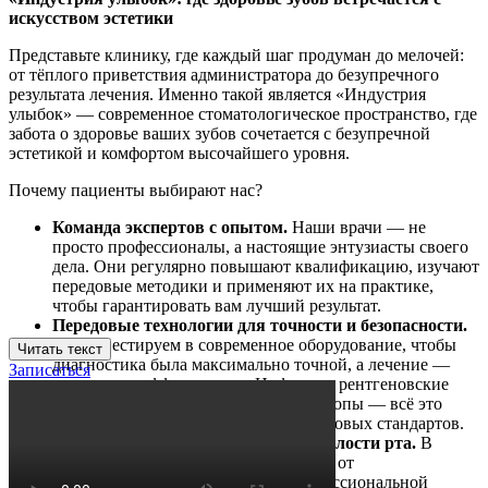
искусством эстетики
Представьте клинику, где каждый шаг продуман до мелочей:
от тёплого приветствия администратора до безупречного
результата лечения. Именно такой является «Индустрия
улыбок» — современное стоматологическое пространство, где
забота о здоровье ваших зубов сочетается с безупречной
эстетикой и комфортом высочайшего уровня.
Почему пациенты выбирают нас?
Команда экспертов с опытом.
Наши врачи — не
просто профессионалы, а настоящие энтузиасты своего
дела. Они регулярно повышают квалификацию, изучают
передовые методики и применяют их на практике,
чтобы гарантировать вам лучший результат.
Передовые технологии для точности и безопасности.
Мы инвестируем в современное оборудование, чтобы
Читать текст
диагностика была максимально точной, а лечение —
Записаться
щадящим и эффективным. Цифровые рентгеновские
аппараты, 3D сканирование, микроскопы — всё это
помогает нам работать на уровне мировых стандартов.
Комплексный подход к здоровью полости рта.
В
«Индустрии улыбок» вы найдёте всё: от
профилактических осмотров и профессиональной