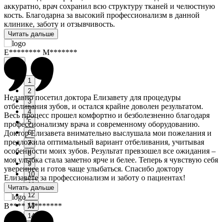
аккуратно, врач сохранил всю структуру тканей и челюстную
кость. Благодарна за высокий профессионализм в данной
клинике, заботу и отзывчивость.
Читать дальше
Е******** М*******
Next
1
2
Недавно посетил доктора Елизавету для процедуры
3
отбеливания зубов, и остался крайне доволен результатом.
4
Весь процесс прошел комфортно и безболезненно благодаря
5
профессионализму врача и современному оборудованию.
Доктор Елизавета внимательно выслушала мои пожелания и
6
предложила оптимальный вариант отбеливания, учитывая
7
особенности моих зубов. Результат превзошел все ожидания –
8
моя улыбка стала заметно ярче и белее. Теперь я чувствую себя
9
увереннее и готов чаще улыбаться. Спасибо доктору
10
Елизавете за профессионализм и заботу о пациентах!
11
Читать дальше
12
В**** М*******
13
14