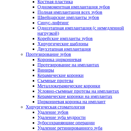
Костная пластика
Одномоментная имплантация зубов
Полная имплантация всех зубов
Швейцарские импланты зубов
Синус-лифтинг
Одноэтапная имплантация (с немедленной
нагрузкой)
Корейские импланты зубов
Хирургические шаблоны
Двухэтапная имплантация
Протезирование зубов
Коронка циркониевая
Протезирование на имплантах
Виниры
Керамические коронки
Съемные протезы
Металлокерамические коронки
Условно-съемные протезы на имплантах
Керамические коронки на имплантах
Циркониевая коронка на имплант
Хирургическая стоматология
Удаление зубов
Удаление зуба мудрости
Зубосохраняющие операции
Удаление ретинированного зуба