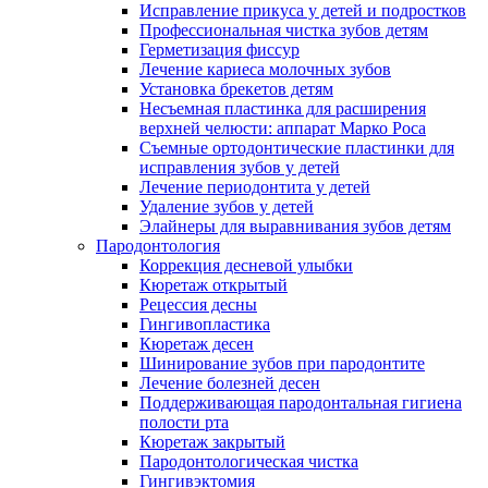
Исправление прикуса у детей и подростков
Профессиональная чистка зубов детям
Герметизация фиссур
Лечение кариеса молочных зубов
Установка брекетов детям
Несъемная пластинка для расширения
верхней челюсти: аппарат Марко Роса
Съемные ортодонтические пластинки для
исправления зубов у детей
Лечение периодонтита у детей
Удаление зубов у детей
Элайнеры для выравнивания зубов детям
Пародонтология
Коррекция десневой улыбки
Кюретаж открытый
Рецессия десны
Гингивопластика
Кюретаж десен
Шинирование зубов при пародонтите
Лечение болезней десен
Поддерживающая пародонтальная гигиена
полости рта
Кюретаж закрытый
Пародонтологическая чистка
Гингивэктомия