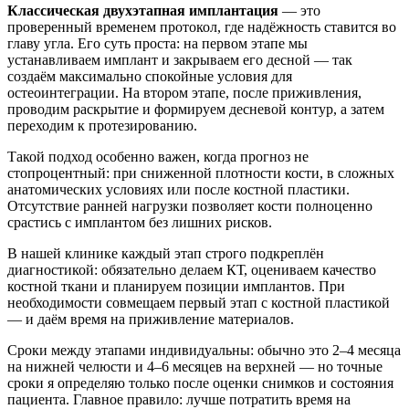
Классическая двухэтапная имплантация
— это
проверенный временем протокол, где надёжность ставится во
главу угла. Его суть проста: на первом этапе мы
устанавливаем имплант и закрываем его десной — так
создаём максимально спокойные условия для
остеоинтеграции. На втором этапе, после приживления,
проводим раскрытие и формируем десневой контур, а затем
переходим к протезированию.
Такой подход особенно важен, когда прогноз не
стопроцентный: при сниженной плотности кости, в сложных
анатомических условиях или после костной пластики.
Отсутствие ранней нагрузки позволяет кости полноценно
срастись с имплантом без лишних рисков.
В нашей клинике каждый этап строго подкреплён
диагностикой: обязательно делаем КТ, оцениваем качество
костной ткани и планируем позиции имплантов. При
необходимости совмещаем первый этап с костной пластикой
— и даём время на приживление материалов.
Сроки между этапами индивидуальны: обычно это 2–4 месяца
на нижней челюсти и 4–6 месяцев на верхней — но точные
сроки я определяю только после оценки снимков и состояния
пациента. Главное правило: лучше потратить время на