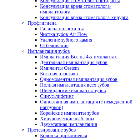
Консультация стоматолога-ортодонта
Консультация врача стоматолога-
имплантолога
Консультация врача стоматолога-хирурга
Профгигиена
Гигиена полости рта
Чистка зубов Air Flow
Удаление зубного камня
Отбеливание
Имплантация зубов
Имплантация Все на 4-х имплантах
Дентальная имплантация зубов
Импланты Osstem
Костная пластика
Одномоментная имплантация зубов
Полная имплантация всех зубов
Швейцарские импланты зубов
Синус-лифтинг
Одноэтапная имплантация (с немедленной
нагрузкой)
Корейские импланты зубов
Хирургические шаблоны
Двухэтапная имплантация
Протезирование зубов
Коронка циркониевая