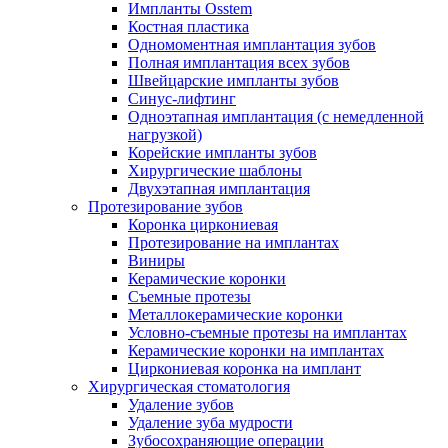
Импланты Osstem
Костная пластика
Одномоментная имплантация зубов
Полная имплантация всех зубов
Швейцарские импланты зубов
Синус-лифтинг
Одноэтапная имплантация (с немедленной
нагрузкой)
Корейские импланты зубов
Хирургические шаблоны
Двухэтапная имплантация
Протезирование зубов
Коронка циркониевая
Протезирование на имплантах
Виниры
Керамические коронки
Съемные протезы
Металлокерамические коронки
Условно-съемные протезы на имплантах
Керамические коронки на имплантах
Циркониевая коронка на имплант
Хирургическая стоматология
Удаление зубов
Удаление зуба мудрости
Зубосохраняющие операции