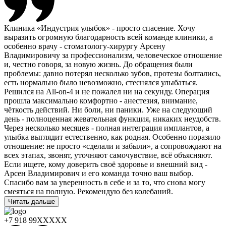
Клиника «Индустрия улыбок» - просто спасение. Хочу
выразить огромную благодарность всей команде клиники, а
особенно врачу - стоматологу-хирургу Арсену
Владимировичу за профессионализм, человеческое отношение
и, честно говоря, за новую жизнь. До обращения были
проблемы: давно потерял несколько зубов, протезы болтались,
есть нормально было невозможно, стеснялся улыбаться.
Решился на All-on-4 и не пожалел ни на секунду. Операция
прошла максимально комфортно - анестезия, внимание,
чёткость действий. Ни боли, ни паники. Уже на следующий
день - полноценная жевательная функция, никаких неудобств.
Через несколько месяцев - полная интеграция имплантов, а
улыбка выглядит естественно, как родная. Особенно поразило
отношение: не просто «сделали и забыли», а сопровождают на
всех этапах, звонят, уточняют самочувствие, всё объясняют.
Если ищете, кому доверить своё здоровье и внешний вид -
Арсен Владимирович и его команда точно ваш выбор.
Спасибо вам за уверенность в себе и за то, что снова могу
смеяться на полную. Рекомендую без колебаний.
Читать дальше
+7 918 99XXXXX