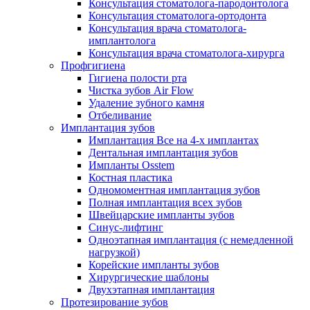
Консультация стоматолога-пародонтолога
Консультация стоматолога-ортодонта
Консультация врача стоматолога-
имплантолога
Консультация врача стоматолога-хирурга
Профгигиена
Гигиена полости рта
Чистка зубов Air Flow
Удаление зубного камня
Отбеливание
Имплантация зубов
Имплантация Все на 4-х имплантах
Дентальная имплантация зубов
Импланты Osstem
Костная пластика
Одномоментная имплантация зубов
Полная имплантация всех зубов
Швейцарские импланты зубов
Синус-лифтинг
Одноэтапная имплантация (с немедленной
нагрузкой)
Корейские импланты зубов
Хирургические шаблоны
Двухэтапная имплантация
Протезирование зубов