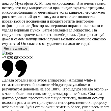
доктор Мустафаев Х. М. под микроскопом. Это очень важно,
потому что под микроскопом врач видит скрытые трещины,
микроперфорации и мельчайшие устья каналов, что снижает
риск осложнений до минимума и позволяет полностью
избавиться от воспаления и предотвратить повторное
инфицирование. Доктор высверливал пораженные ткани и
удалял нервный пучок. Затем закладывал лекарство. На
следующем приеме каналы запломбировал. Доктор спас зуб
даже в самом запущенном случае! Большое-большое спасибо
ему за это! Он спас его от удаления на долгие годы!
Читать дальше
+7 929 08XXXXX
Делала отбеливание зубов аппаратом «Amazing whit» в
стоматологической клинике «Индустрия улыбок» и
результатом довольна на все 100%! Процедура заняла около 2-
х часов, боли или сильного дискомфорта не было. Сначала
доктор сделала профессиональную гигиену, полный осмотр
полости рта, а затем приступила непосредственно к процессу
отбеливания. Зубы стали очень заметно белее, ушел весь налет