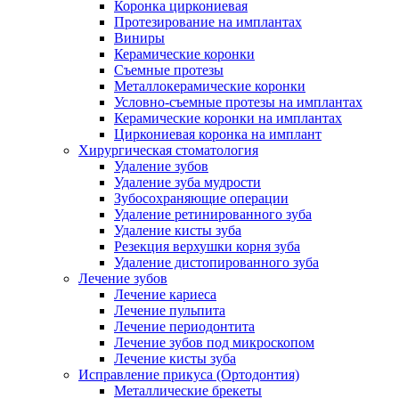
Коронка циркониевая
Протезирование на имплантах
Виниры
Керамические коронки
Съемные протезы
Металлокерамические коронки
Условно-съемные протезы на имплантах
Керамические коронки на имплантах
Циркониевая коронка на имплант
Хирургическая стоматология
Удаление зубов
Удаление зуба мудрости
Зубосохраняющие операции
Удаление ретинированного зуба
Удаление кисты зуба
Резекция верхушки корня зуба
Удаление дистопированного зуба
Лечение зубов
Лечение кариеса
Лечение пульпита
Лечение периодонтита
Лечение зубов под микроскопом
Лечение кисты зуба
Исправление прикуса (Ортодонтия)
Металлические брекеты