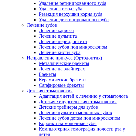
Удаление ретинированного зуба
Удаление кисты зуба
Резекция верхушки корня зуба
Удаление дистопированного зуба
Лечение зубов
Лечение кариеса
Лечение пульпита
Лечение периодонтита
Лечение зубов под микроскопом
Лечение кисты зуба
Исправление прикуса (Ортодонтия)
Металлические брекеты
Лечение на элайнерах
Брекеты
Керамические брекеты
Сапфировые брекеты
Детская стоматология
Адаптация детей к лечению у стоматолога
Детская хирургическая стоматология
Детские трейнеры для зубов
Лечение пульпита молочных зубов
Лечение зубов детям под микроскопом
Коронки на молочные зубы
Компьютерная томография полости рта у
детей