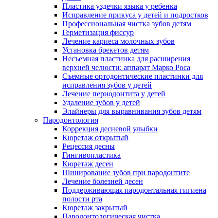
Пластика уздечки языка у ребенка
Исправление прикуса у детей и подростков
Профессиональная чистка зубов детям
Герметизация фиссур
Лечение кариеса молочных зубов
Установка брекетов детям
Несъемная пластинка для расширения
верхней челюсти: аппарат Марко Роса
Съемные ортодонтические пластинки для
исправления зубов у детей
Лечение периодонтита у детей
Удаление зубов у детей
Элайнеры для выравнивания зубов детям
Пародонтология
Коррекция десневой улыбки
Кюретаж открытый
Рецессия десны
Гингивопластика
Кюретаж десен
Шинирование зубов при пародонтите
Лечение болезней десен
Поддерживающая пародонтальная гигиена
полости рта
Кюретаж закрытый
Пародонтологическая чистка