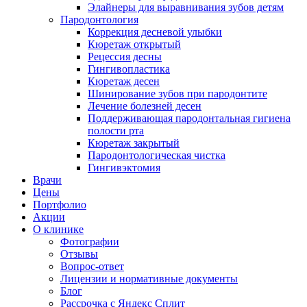
Элайнеры для выравнивания зубов детям
Пародонтология
Коррекция десневой улыбки
Кюретаж открытый
Рецессия десны
Гингивопластика
Кюретаж десен
Шинирование зубов при пародонтите
Лечение болезней десен
Поддерживающая пародонтальная гигиена
полости рта
Кюретаж закрытый
Пародонтологическая чистка
Гингивэктомия
Врачи
Цены
Портфолио
Акции
О клинике
Фотографии
Отзывы
Вопрос-ответ
Лицензии и нормативные документы
Блог
Рассрочка с Яндекс Сплит