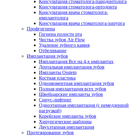
Консультация стоматолога-пародонтолога
Консультация стоматолога-ортодонта
Консультация врача стоматолога-
имплантолога
Консультация врача стоматолога-хирурга
Профгигиена
Гигиена полости рта
Чистка зубов Air Flow
Удаление зубного камня
Отбеливание
Имплантация зубов
Имплантация Все на 4-х имплантах
Дентальная имплантация зубов
Импланты Osstem
Костная пластика
Одномоментная имплантация зубов
Полная имплантация всех зубов
Швейцарские импланты зубов
Синус-лифтинг
Одноэтапная имплантация (с немедленной
нагрузкой)
Корейские импланты зубов
Хирургические шаблоны
Двухэтапная имплантация
Протезирование зубов