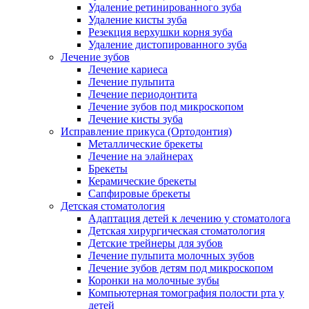
Удаление ретинированного зуба
Удаление кисты зуба
Резекция верхушки корня зуба
Удаление дистопированного зуба
Лечение зубов
Лечение кариеса
Лечение пульпита
Лечение периодонтита
Лечение зубов под микроскопом
Лечение кисты зуба
Исправление прикуса (Ортодонтия)
Металлические брекеты
Лечение на элайнерах
Брекеты
Керамические брекеты
Сапфировые брекеты
Детская стоматология
Адаптация детей к лечению у стоматолога
Детская хирургическая стоматология
Детские трейнеры для зубов
Лечение пульпита молочных зубов
Лечение зубов детям под микроскопом
Коронки на молочные зубы
Компьютерная томография полости рта у
детей