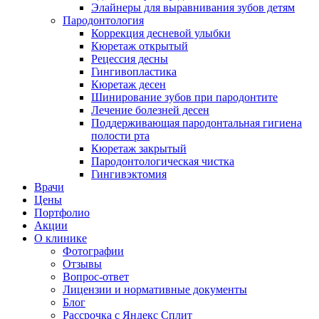
Элайнеры для выравнивания зубов детям
Пародонтология
Коррекция десневой улыбки
Кюретаж открытый
Рецессия десны
Гингивопластика
Кюретаж десен
Шинирование зубов при пародонтите
Лечение болезней десен
Поддерживающая пародонтальная гигиена
полости рта
Кюретаж закрытый
Пародонтологическая чистка
Гингивэктомия
Врачи
Цены
Портфолио
Акции
О клинике
Фотографии
Отзывы
Вопрос-ответ
Лицензии и нормативные документы
Блог
Рассрочка с Яндекс Сплит