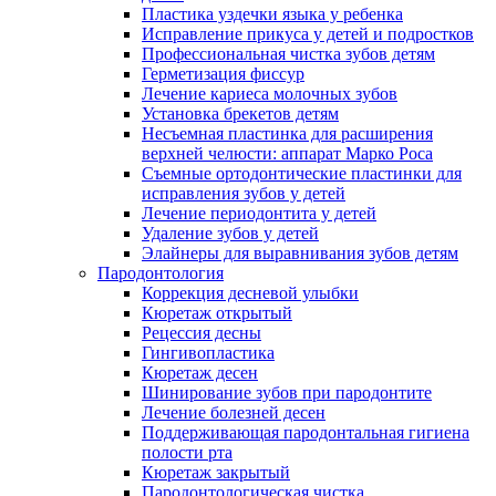
Пластика уздечки языка у ребенка
Исправление прикуса у детей и подростков
Профессиональная чистка зубов детям
Герметизация фиссур
Лечение кариеса молочных зубов
Установка брекетов детям
Несъемная пластинка для расширения
верхней челюсти: аппарат Марко Роса
Съемные ортодонтические пластинки для
исправления зубов у детей
Лечение периодонтита у детей
Удаление зубов у детей
Элайнеры для выравнивания зубов детям
Пародонтология
Коррекция десневой улыбки
Кюретаж открытый
Рецессия десны
Гингивопластика
Кюретаж десен
Шинирование зубов при пародонтите
Лечение болезней десен
Поддерживающая пародонтальная гигиена
полости рта
Кюретаж закрытый
Пародонтологическая чистка