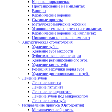
Коронка циркониевая
Протезирование на имплантах
Виниры
Керамические коронки
Съемные протезы
Металлокерамические коронки
Условно-съемные протезы на имплантах
Керамические коронки на имплантах
Циркониевая коронка на имплант
Хирургическая стоматология
Удаление зубов
Удаление зуба мудрости
Зубосохраняющие операции
Удаление ретинированного зуба
Удаление кисты зуба
Резекция верхушки корня зуба
Удаление дистопированного зуба
Лечение зубов
Лечение кариеса
Лечение пульпита
Лечение периодонтита
Лечение зубов под микроскопом
Лечение кисты зуба
Исправление прикуса (Ортодонтия)
Металлические брекеты