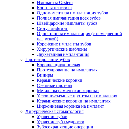
Импланты Osstem
Костная пластика
Одномоментная имплантация зубов
Полная имплантация всех зубов
Швейцарские импланты зубов
Синус-лифтинг
Одноэтапная имплантация (с немедленной
нагрузкой)
Корейские импланты зубов
Хирургические шаблоны
Двухэтапная имплантация
Протезирование зубов
Коронка циркониевая
Протезирование на имплантах
Виниры
Керамические коронки
Съемные протезы
Металлокерамические коронки
Условно-съемные протезы на имплантах
Керамические коронки на имплантах
Циркониевая коронка на имплант
Хирургическая стоматология
Удаление зубов
Удаление зуба мудрости
Зубосохраняющие операции